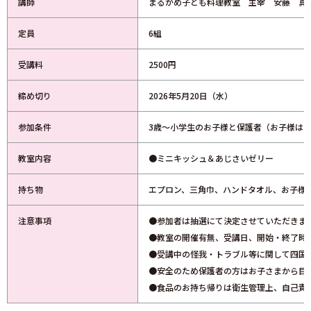
講師
まるがめ子ども料理教室 主宰 安藤 真
定員
6組
受講料
2500円
締め切り
2026年5月20日（水）
参加条件
3歳～小学生のお子様と保護者（お子様は2
教室内容
●ミニキッシュ＆あじさいゼリー
持ち物
エプロン、三角巾、ハンドタオル、お子様
注意事項
●参加者は抽選にて決定させていただきま
●教室の開催有無、受講日、開始・終了時
●受講中の怪我・トラブル等に関して四国
●安全のため保護者の方はお子さまから目
●食品のお持ち帰りは衛生管理上、自己責