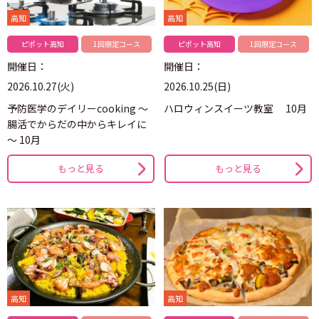
高知
高知
ピポット高知
1回限定コース
ピポット高知
1回限定コース
開催日：
開催日：
2026.10.27(火)
2026.10.25(日)
予防医学のデイリーcooking ～
ハロウィンスイーツ教室 10月
腸活でからだの中からキレイに
～ 10月
もっと見る
もっと見る
高知
高知